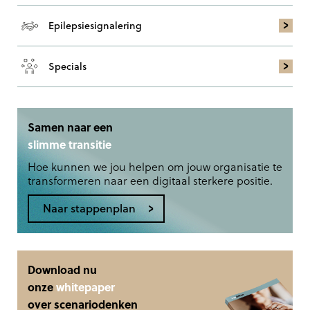
Epilepsie­signalering
Specials
Samen naar een
slimme transitie
Hoe kunnen we jou helpen om jouw organisatie te
transformeren naar een digitaal sterkere positie.
Naar stappenplan
Download nu
onze
whitepaper
over scenariodenken