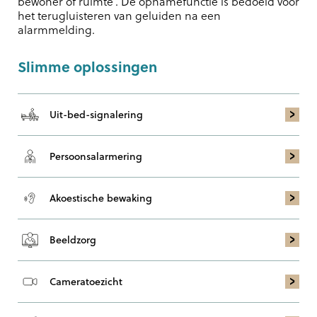
bewoner of ruimte’. De opnamefunctie is bedoeld voor
het terugluisteren van geluiden na een
alarmmelding.
Slimme oplossingen
Uit-bed-signalering
Persoons­alarmering
Akoestische bewaking
Beeldzorg
Cameratoezicht